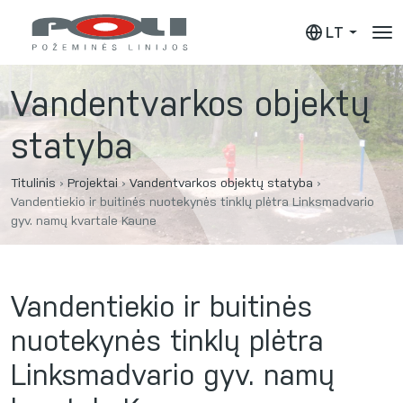
LT
Vandentvarkos objektų
statyba
Titulinis
›
Projektai
›
Vandentvarkos objektų statyba
›
Vandentiekio ir buitinės nuotekynės tinklų plėtra Linksmadvario
gyv. namų kvartale Kaune
Vandentiekio ir buitinės
nuotekynės tinklų plėtra
Linksmadvario gyv. namų