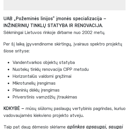
UAB „Požeminės linijos“ įmonės specializacija –
INŽINERINIŲ TINKLŲ STATYBA IR RENOVACIJA.
Sėkmingai Lietuvos rinkoje dirbame nuo 2002 metų.
Per šį laiką įgyvendinome skirtingų, įvairaus spektro projektų
šiose srityse:
Vandentvarkos objektų statyba
Nuotekų tinklų renovacija CIPP metodu
Horizontalūs valdomi gręžimai
Mikrotunelių įrengimas
Plieninių dėklų įrengimas
Priverstinis vamzdžių įtraukimas
KOKYBĖ –
mūsų siūlomų paslaugų vertybinis pagrindas, kuriuo
vadovaujamės kiekvieno projekto atveju
.
Taip pat daug dėmesio skiriame
aplinkos apsaugai, saugai