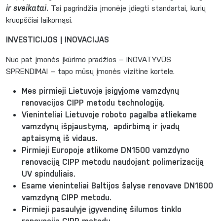
ir sveikatai
.
Tai pagrindžia įmonėje įdiegti standartai, kurių
kruopščiai laikomąsi.
INVESTICIJOS Į INOVACIJAS
Nuo pat įmonės įkūrimo pradžios – INOVATYVŪS
SPRENDIMAI – tapo mūsų įmonės vizitine kortele.
Mes pirmieji Lietuvoje įsigyjome vamzdynų
renovacijos CIPP metodu technologiją.
Vieninteliai Lietuvoje roboto pagalba atliekame
vamzdynų išpjaustymą, apdirbimą ir įvadų
aptaisymą iš vidaus.
Pirmieji Europoje atlikome DN1500 vamzdyno
renovaciją CIPP metodu naudojant polimerizaciją
UV spinduliais.
Esame vieninteliai Baltijos šalyse renovave DN1600
vamzdyną CIPP metodu.
Pirmieji pasaulyje įgyvendinę šilumos tinklo
renovaciją CIPP metodu.