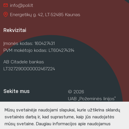
info@poli.lt
Energetikų g. 42, LT-52485 Kaunas
Rekvizitai
Įmonės kodas: 160427431
PVM mokėtojo kodas: LT604274314
AB Citadele bankas
LT327290000002467224
Sekite mus
© 2026
UAB „Požeminės linijos“
Mūsų svetainėje naudojami slapukai, kurie užtikrina sklandų
Sukūrė
svetainės darbą ir, kad suprastume, kaip jūs naudojatės
mūsų svetaine. Daugiau informacijos apie naudojamus