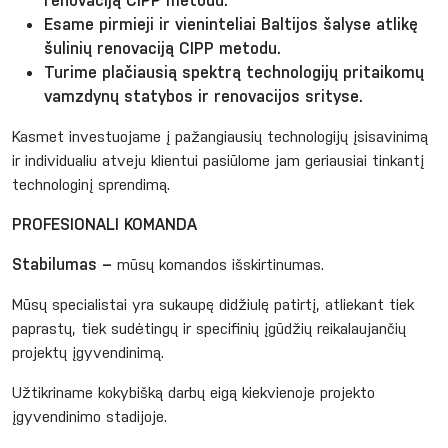
Esame pirmieji ir vieninteliai Baltijos šalyse atlikę
šulinių renovaciją CIPP metodu.
Turime plačiausią spektrą technologijų pritaikomų
vamzdynų statybos ir renovacijos srityse.
Kasmet investuojame į pažangiausių technologijų įsisavinimą
ir individualiu atveju klientui pasiūlome jam geriausiai tinkantį
technologinį sprendimą.
PROFESIONALI KOMANDA
Stabilumas –
mūsų komandos išskirtinumas.
Mūsų specialistai yra sukaupę didžiulę patirtį, atliekant tiek
paprastų, tiek sudėtingų ir specifinių įgūdžių reikalaujančių
projektų įgyvendinimą.
Užtikriname kokybišką darbų eigą kiekvienoje projekto
įgyvendinimo stadijoje.