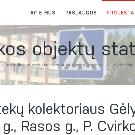
APIE MUS
PASLAUGOS
PROJEKTA
kos objektų sta
a
›
Pagrindinio nuotekų kolektoriaus Gėlyno g., Kauno g., R. Juknevičiaus 
ekų kolektoriaus Gėly
g., Rasos g., P. Cvirk