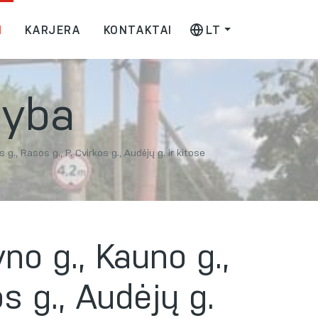
I
KARJERA
KONTAKTAI
LT
tyba
g., Rasos g., P. Cvirkos g., Audėjų g. ir kitose
no g., Kauno g.,
os g., Audėjų g.