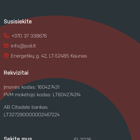
Susisiekite
+370 37 338676
info@poli.lt
Energetikų g. 42, LT-52485 Kaunas
Rekvizitai
Įmonės kodas: 160427431
PVM mokėtojo kodas: LT604274314
AB Citadele bankas
LT327290000002467224
Sekite mus
© 2026