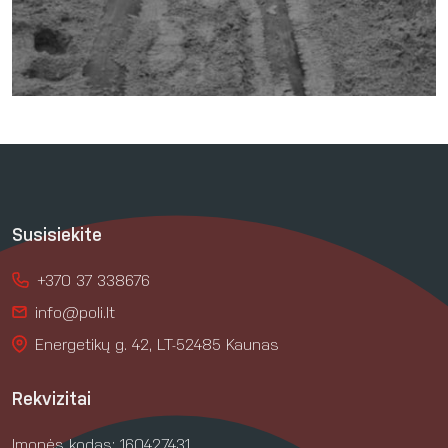
Susisiekite
+370 37 338676
info@poli.lt
Energetikų g. 42, LT-52485 Kaunas
Rekvizitai
Įmonės kodas: 160427431