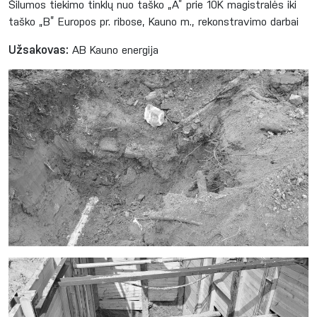
Šilumos tiekimo tinklų nuo taško „A” prie 10K magistralės iki
taško „B” Europos pr. ribose, Kauno m., rekonstravimo darbai
Užsakovas:
AB Kauno energija