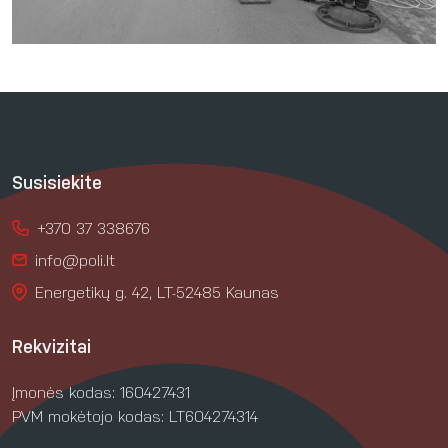
Susisiekite
+370 37 338676
info@poli.lt
Energetikų g. 42, LT-52485 Kaunas
Rekvizitai
Įmonės kodas: 160427431
PVM mokėtojo kodas: LT604274314