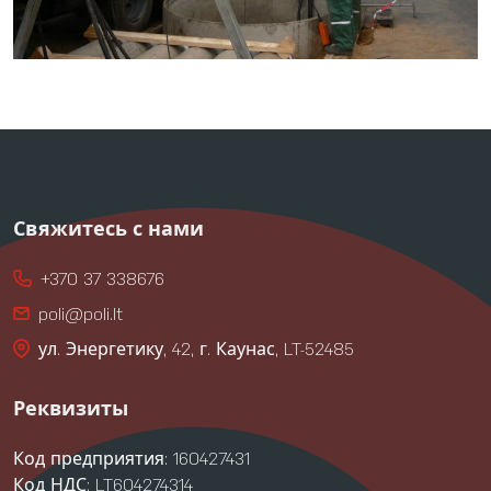
Свяжитесь с нами
+370 37 338676
poli@poli.lt
ул. Энергетику, 42, г. Каунас, LT-52485
Реквизиты
Код предприятия: 160427431
Код НДС: LT604274314