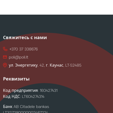
Свяжитесь с нами
+370 37 338676
poli@poli.lt
ул. Энергетику, 42, г. Каунас, LT-52485
Реквизиты
Код предприятия: 160427431
Код НДС: LT604274314
Банк AB Citadele bankas
LT327290000002467224